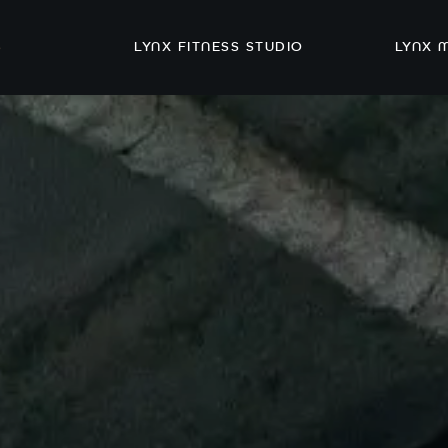
S
LYNX FITNESS STUDIO
LYNX 