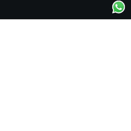
Booty Builder
Nuestras clases de Booty Builder están diseñadas
para que te muevas a tu propio ritmo, ya sea
desafiándote con más peso en los hips thrust o
incorporando más bandas de resistencia en el
Monster walk. Esta es la sesión perfecta para
agregar a tu rutina semanal. Si quieres tener esas
piernas y glúteos fuertes, sin duda, esta es tu clase.